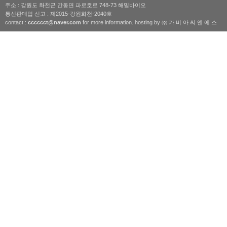
주소 : 강원도 화천군 간동면 파로호로 748-73 해밀바이오
통신판매업 신고 : 제2015-강원화천-2040호
contact :
cccccct@naver.com
for more information. hosting by ㈜ 가 비 아 씨 엔 에 스