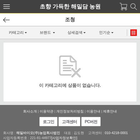
초향 가득한 해밀담 농원
조청
카테고리
브랜드
상세검색
인기순
이 카테고리에 상품이 없습니다.
회사소개
|
이용약관
|
개인정보처리방침
|
이용안내
|
제휴안내
로그인
고객센터
PC버전
회사명 :
해밀바이오(주)농업회사법인
대표 : 김도현
고객센터 :
010-4218-0001
사업자등록번호 : 221-81-44977
[사업자정보확인]